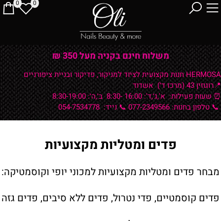
0
0
משלוח חינם בקניה מעל 350 ₪
HERMOSA חנות מקצועית לציוד למניקור, פדיקור ובניית ציפורניים
📍רוגוזין 43 (מרכז ד׳) אשדוד
⏰ שעות פעילות:
א',ג׳,ד': 16:00 -8:30 ב׳,ה׳: 8:30-19:00
📞 טלפון בחנות: 077-2349566
📞 נייד: 054-7534778
פדים ומטליות מקצועיות
מבחר פדים ומטליות מקצועיות למכוני יופי וקוסמטיקה:
פדים קוסמטיים, פדי נטרול, פדים ללא סיבים, פדים גזה