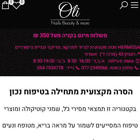
0
0
משלוח חינם בקניה מעל 350 ₪
HERMOSA חנות מקצועית לציוד למניקור, פדיקור ובניית ציפורניים
📍רוגוזין 43 (מרכז ד׳) אשדוד
⏰ שעות פעילות:
א',ג׳,ד': 16:00 -8:30 ב׳,ה׳: 8:30-19:00
📞 טלפון בחנות: 077-2349566
📞 נייד: 054-7534778
הסרה מקצועית מתחילה בטיפוח נכון
בקטגוריה זו תמצאי מסירי ג׳ל, שמני קוטיקולה ומוצרי
טיפוח המסייעים לשמור על מראה בריא, מטופח ונעים